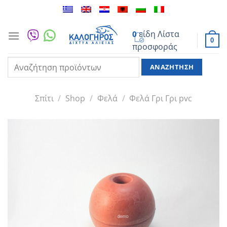
Μετάβαση
στο
περιεχόμενο
είδη
Λίστα
0
0
προσφοράς
Αναζήτηση
για:
Σπίτι
/
Shop
/
Φελά
/
Φελά Γρι Γρι pvc