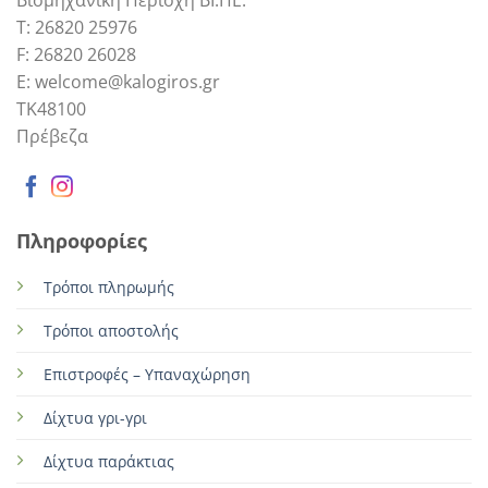
Βιομηχανική Περιοχή ΒΙ.ΠΕ.
Τ: 26820 25976
F: 26820 26028
E: welcome@kalogiros.gr
TK48100
Πρέβεζα
Πληροφορίες
Τρόποι πληρωμής
Τρόποι αποστολής
Επιστροφές – Υπαναχώρηση
Δίχτυα γρι-γρι
Δίχτυα παράκτιας