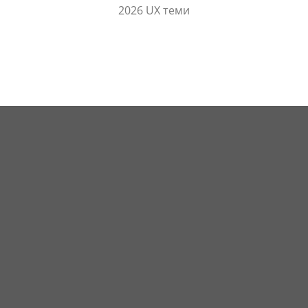
2026 UX теми
Условия
Поверителност
Бисквитки