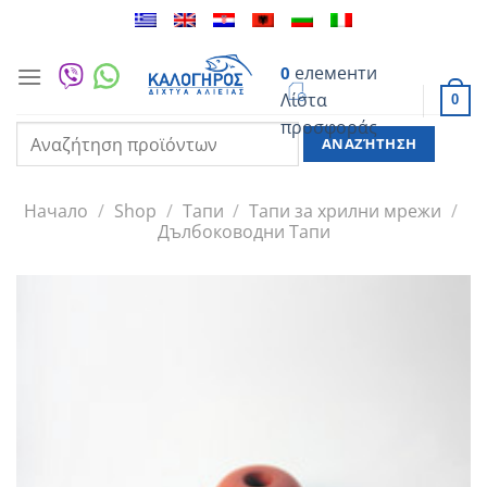
Преминете
към
съдържанието
елементи
0
Λίστα
0
προσφοράς
Търсене
за:
Начало
/
Shop
/
Тапи
/
Тапи за хрилни мрежи
/
Дълбоководни Тапи