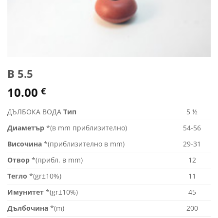
B 5.5
10.00
€
ДЪЛБОКА ВОДА
Тип
5 ½
Диаметър
*(в mm приблизително)
54-56
Височина
*(приблизително в mm)
29-31
Отвор
*(прибл. в mm)
12
Тегло
*(gr±10%)
11
Имунитет
*(gr±10%)
45
Дълбочина
*(m)
200