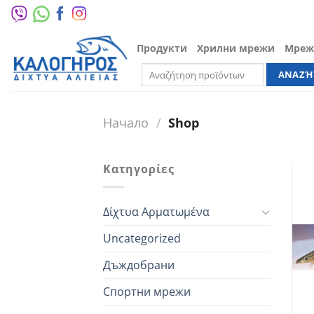
Преминете
към
съдържанието
Продукти
Хрилни мрежи
Мрежа
Търсене
за:
Начало
/
Shop
Κατηγορίες
Δίχτυα Αρματωμένα
Uncategorized
Дъждобрани
Спортни мрежи