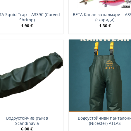
TA Squid Trap – A339C (Curved
BETA Капан за калмари – A3
Shrimp)
(скариди)
1.90
€
1.30
€
Водоустойчив ръкав
Водоустойчиви панталон
Scandinavia
(Nicester) ATLAS
6.00
€