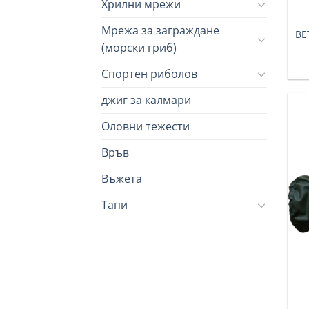
Хрилни мрежи
Мрежа за заграждане
BE
(морски гриб)
Cпортен риболов
джиг за калмари
Оловни тежести
Връв
Въжета
Тапи