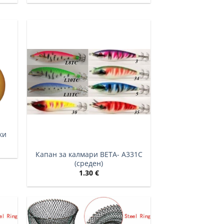
ки
e:
Капан за калмари BETA- A331C
 €
(среден)
ugh
 €
1.30
€