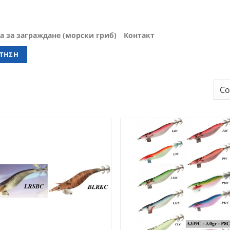
 за заграждане (морски гриб)
Контакт