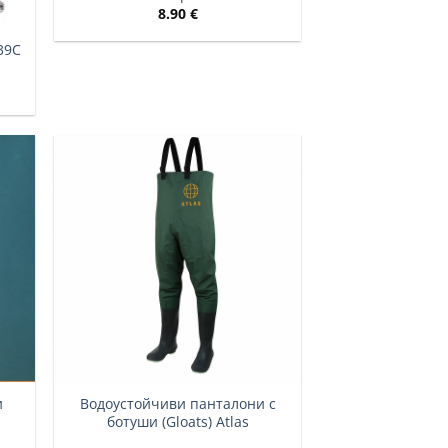
8.90
€
39C
и
Водоустойчиви панталони с
ботуши (Gloats) Atlas