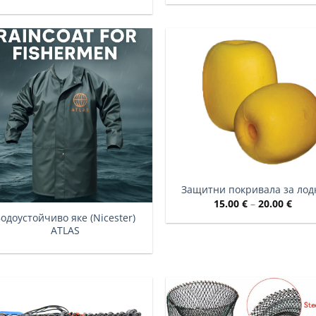
Защитни покривала за лод
Price
15.00
€
–
20.00
€
rang
одоустойчиво яке (Nicester)
15.00
ATLAS
thro
20.00