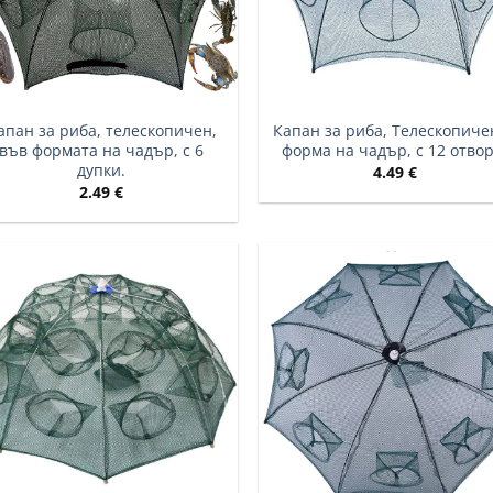
апан за риба, телескопичен,
Капан за риба, Телескопичен
във формата на чадър, с 6
форма на чадър, с 12 отвор
дупки.
4.49
€
2.49
€