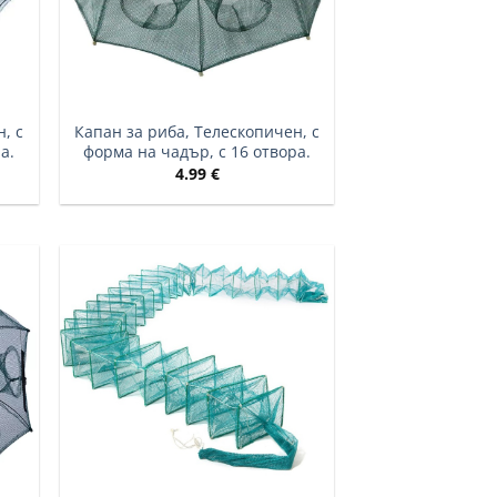
, с
Капан за риба, Телескопичен, с
а.
форма на чадър, с 16 отвора.
4.99
€