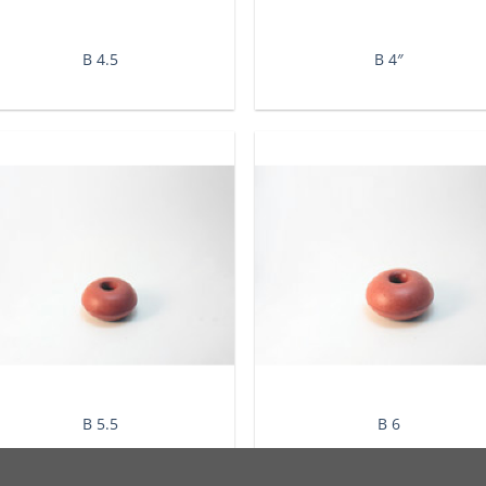
Β 4.5
Β 4″
Β 5.5
Β 6