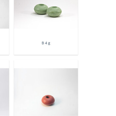
Β 4 g