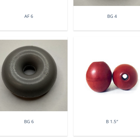
AF 6
BG 4
BG 6
Β 1.5″