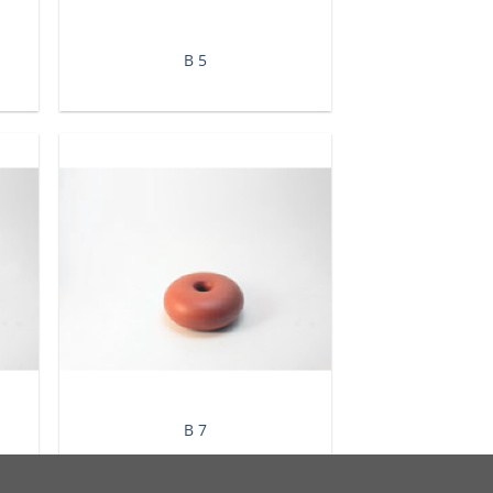
Β 5
Β 7