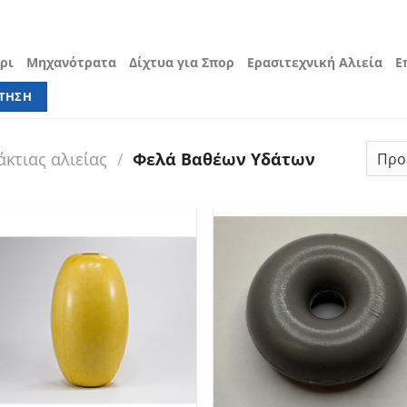
Γρι
Μηχανότρατα
Δίχτυα για Σπορ
Ερασιτεχνική Αλιεία
Ε
κτιας αλιείας
/
Φελά Βαθέων Υδάτων