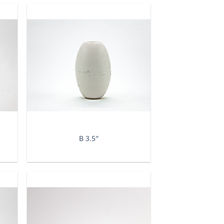
Β 3.5″