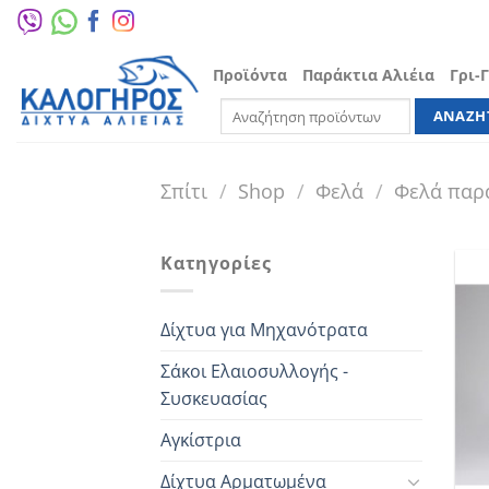
Μετάβαση
στο
περιεχόμενο
Προϊόντα
Παράκτια Αλιέια
Γρι-
Αναζήτηση
για:
Σπίτι
/
Shop
/
Φελά
/
Φελά παρά
Κατηγορίες
Δίχτυα για Μηχανότρατα
Σάκοι Ελαιοσυλλογής -
Συσκευασίας
Αγκίστρια
Δίχτυα Αρματωμένα