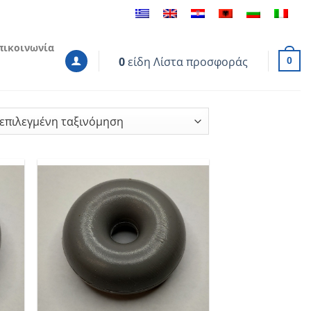
πικοινωνία
0
είδη
Λίστα προσφοράς
0