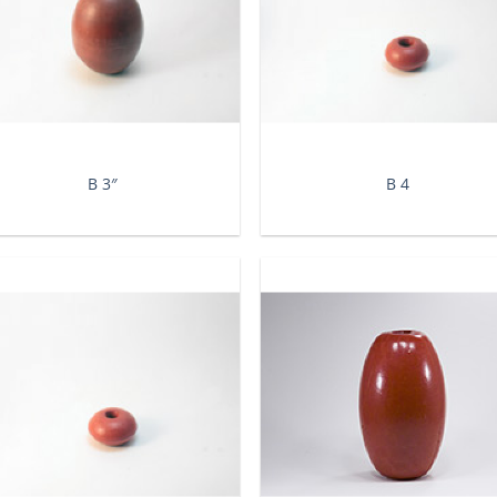
Β 3″
Β 4