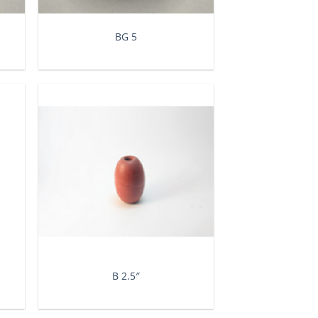
BG 5
Β 2.5″