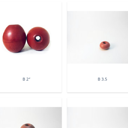
Β 2″
Β 3.5