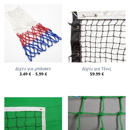
Δίχτυ για μπάσκετ
Δίχτυ για Τένις
Price
3.49
€
–
5.99
€
59.99
€
range:
3.49 €
through
5.99 €