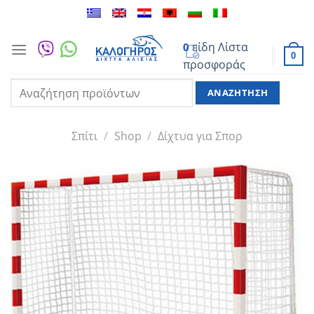
Μετάβαση
στο
περιεχόμενο
είδη
Λίστα
0
0
προσφοράς
Αναζήτηση
για:
Σπίτι
/
Shop
/
Δίχτυα για Σπορ