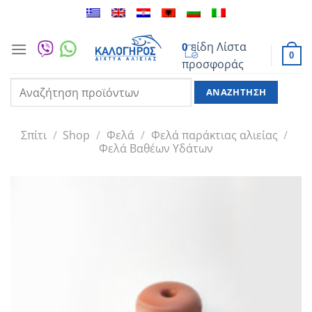
Μετάβαση
στο
περιεχόμενο
είδη
Λίστα
0
0
προσφοράς
Αναζήτηση
για:
Σπίτι
/
Shop
/
Φελά
/
Φελά παράκτιας αλιείας
/
Φελά Βαθέων Υδάτων