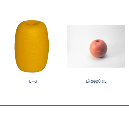
EF-3
Ελαφρύ 95