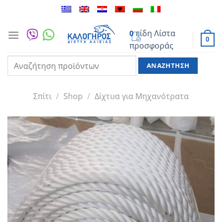
Μετάβαση
στο
περιεχόμενο
είδη
Λίστα
0
0
προσφοράς
Αναζήτηση
για:
Σπίτι
/
Shop
/
Δίχτυα για Μηχανότρατα