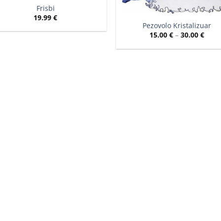
Frisbi
19.99
€
Pezovolo Kristalizuar
Price
15.00
€
–
30.00
€
rang
15.00
thro
30.00