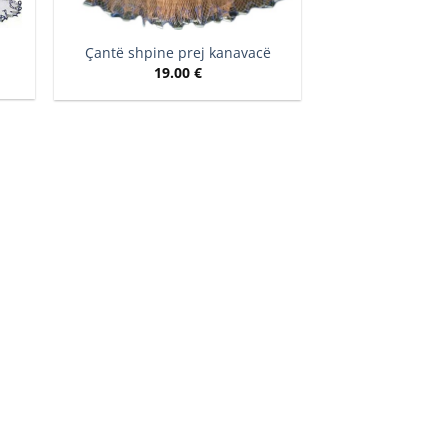
Çantë shpine prej kanavacë
19.00
€
e:
 €
ugh
 €