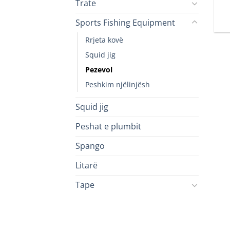
Trate
Sports Fishing Equipment
Rrjeta kovë
Squid jig
Pezevol
Peshkim njëlinjësh
Squid jig
Peshat e plumbit
Spango
Litarë
Tape