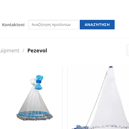
Kërko
Kontaktoni
për:
quipment
/
Pezevol