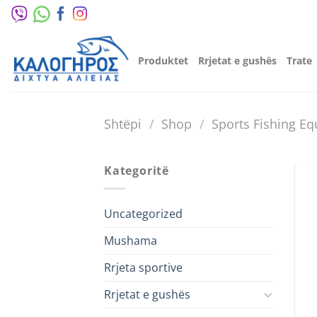
Kalo
te
përmbajtja
Produktet
Rrjetat e gushës
Trate
Shtëpi
/
Shop
/
Sports Fishing E
Kategoritë
Uncategorized
Mushama
Rrjeta sportive
Rrjetat e gushës