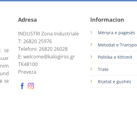
Adresa
Informacion
Mënyra e pagesës
INDUSTRI Zona Industriale
T: 26820 25976
Metodat e Transpor
Telefoni: 26820 26028
i të
E: welcome@kalogiros.gr
Politika e Kthimit
suar
TK48100
inim
Trate
Preveza
mund
ë të
Rrjetat e gushës