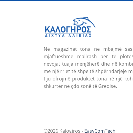
Në magazinat tona ne mbajmë sas
mjaftueshme mallrash për të plotë
nevojat tuaja menjëherë dhe në komb
me një rrjet të shpejtë shpërndarjeje 
t'ju ofrojmë produktet tona në një koh
shkurtër në çdo zonë të Greqisë.
Na telefononi
E-mail
©2026 Kalogiros -
EasyComTech