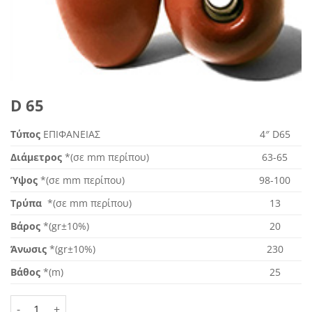
D 65
Τύπος
ΕΠΙΦΑΝΕΙΑΣ
4″ D65
Διάμετρος
*(σε mm περίπου)
63-65
Ύψος
*(σε mm περίπου)
98-100
Τρύπα
*(σε mm περίπου)
13
Βάρος
*(gr±10%)
20
Άνωσις
*(gr±10%)
230
Βάθος
*(m)
25
D 65 ποσότητα