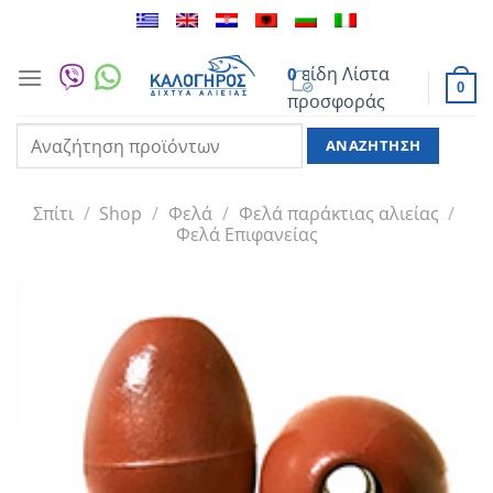
Μετάβαση
στο
περιεχόμενο
είδη
Λίστα
0
0
προσφοράς
Αναζήτηση
για:
Σπίτι
/
Shop
/
Φελά
/
Φελά παράκτιας αλιείας
/
Φελά Επιφανείας