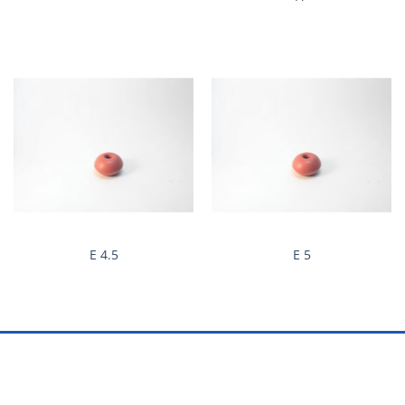
Ε 4.5
Ε 5