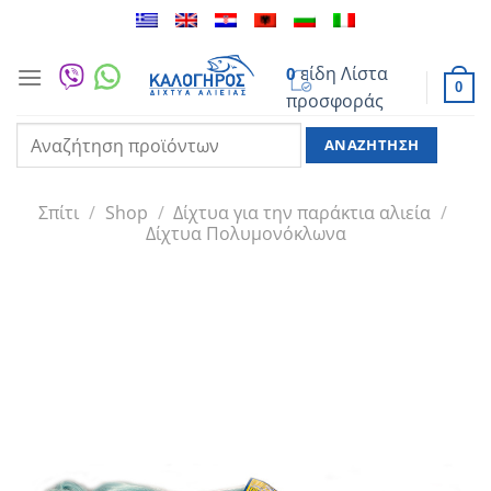
Μετάβαση
στο
περιεχόμενο
είδη
Λίστα
0
0
προσφοράς
Αναζήτηση
για:
Σπίτι
/
Shop
/
Δίχτυα για την παράκτια αλιεία
/
Δίχτυα Πολυμονόκλωνα