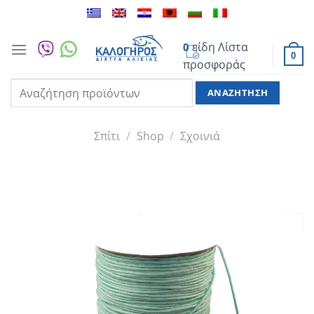
Μετάβαση
στο
περιεχόμενο
είδη
Λίστα
0
0
προσφοράς
Αναζήτηση
για:
Σπίτι
/
Shop
/
Σχοινιά